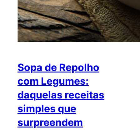
Sopa de Repolho
com Legumes:
daquelas receitas
simples que
surpreendem