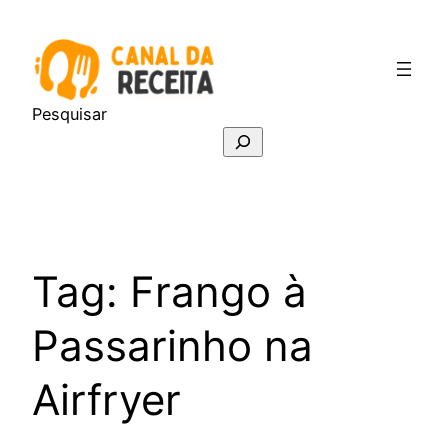
Pular
para
o
conteúdo
Pesquisar
Tag:
Frango à
Passarinho na
Airfryer