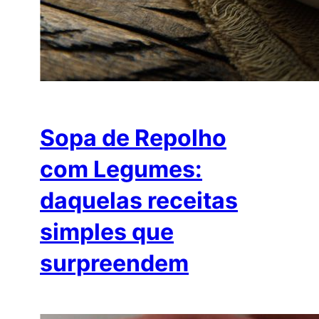
Sopa de Repolho
com Legumes:
daquelas receitas
simples que
surpreendem