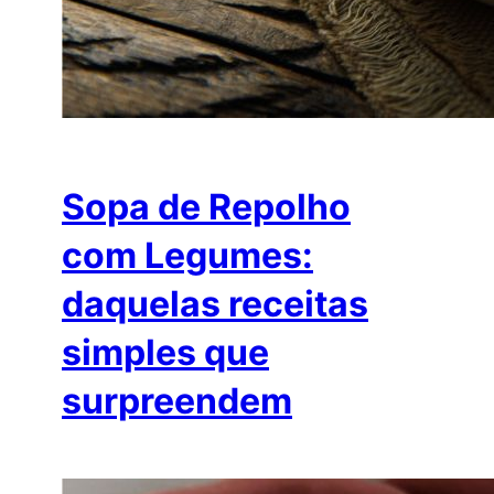
Sopa de Repolho
com Legumes:
daquelas receitas
simples que
surpreendem