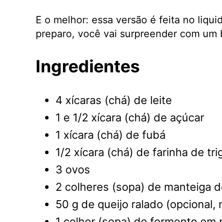
E o melhor: essa versão é feita no liq
preparo, você vai surpreender com um 
Ingredientes
4 xícaras (chá) de leite
1 e 1/2 xícara (chá) de açúcar
1 xícara (chá) de fubá
1/2 xícara (chá) de farinha de tri
3 ovos
2 colheres (sopa) de manteiga d
50 g de queijo ralado (opcional
1 colher (sopa) de fermento em 