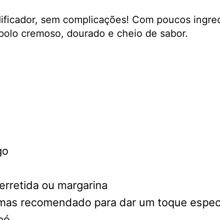
uidificador, sem complicações! Com poucos ingr
bolo cremoso, dourado e cheio de sabor.
go
erretida ou margarina
, mas recomendado para dar um toque especi
pó