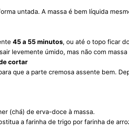
a forma untada. A massa é bem líquida mesm
ente
45 a 55 minutos
, ou até o topo ficar 
de sair levemente úmido, mas não com massa 
de cortar
para que a parte cremosa assente bem. Depoi
her (chá) de erva-doce à massa.
titua a farinha de trigo por farinha de arro