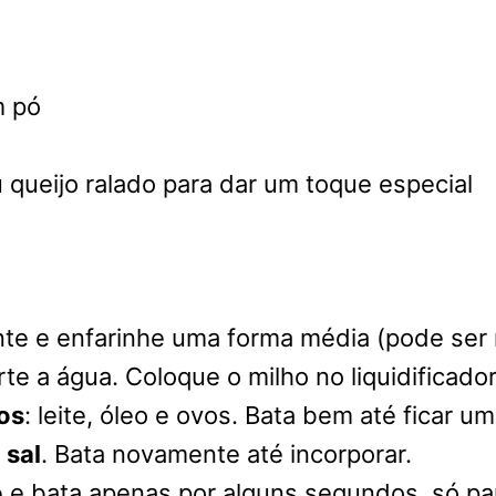
m pó
 queijo ralado para dar um toque especial
nte e enfarinhe uma forma média (pode ser
te a água. Coloque o milho no liquidificador
dos
: leite, óleo e ovos. Bata bem até ficar 
 sal
. Bata novamente até incorporar.
o
e bata apenas por alguns segundos, só par