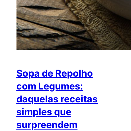
Sopa de Repolho
com Legumes:
daquelas receitas
simples que
surpreendem