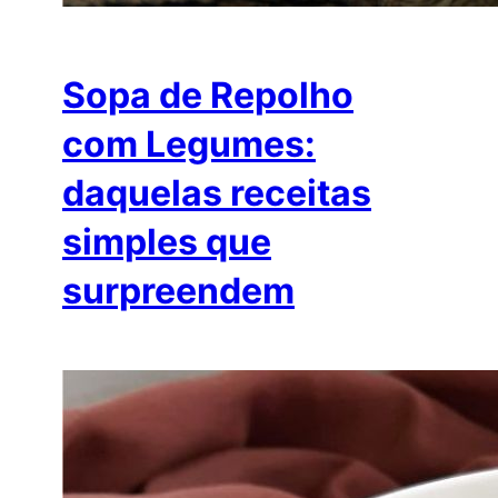
Sopa de Repolho
com Legumes:
daquelas receitas
simples que
surpreendem