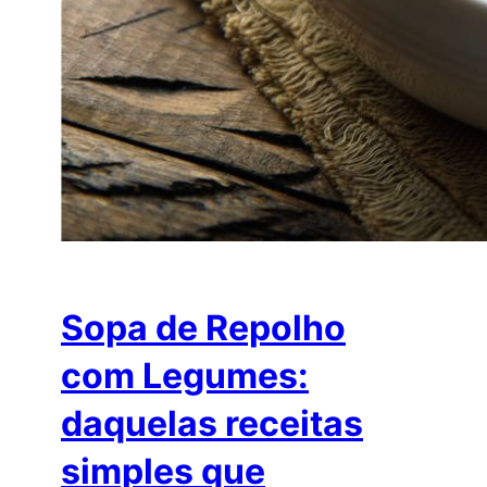
Sopa de Repolho
com Legumes:
daquelas receitas
simples que