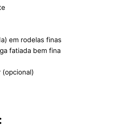
te
da) em rodelas finas
ga fatiada bem fina
r (opcional)
: