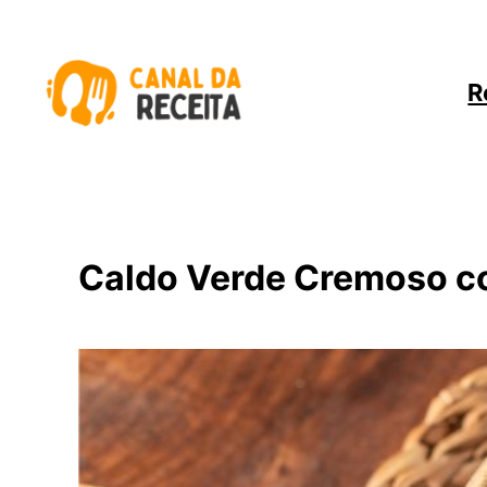
Pular
para
o
R
conteúdo
Caldo Verde Cremoso co