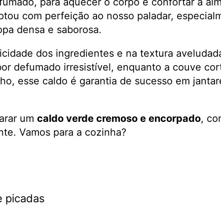
fumado, para aquecer o corpo e confortar a alm
daptou com perfeição ao nosso paladar, especia
opa densa e saborosa.
icidade dos ingredientes e na textura aveludad
or defumado irresistível, enquanto a couve cor
ho, esse caldo é garantia de sucesso em jantar
parar um
caldo verde cremoso e encorpado
, co
nte. Vamos para a cozinha?
e picadas