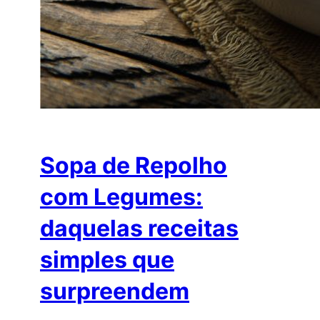
Sopa de Repolho
com Legumes:
daquelas receitas
simples que
surpreendem