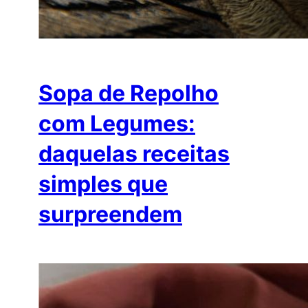
Sopa de Repolho
com Legumes:
daquelas receitas
simples que
surpreendem