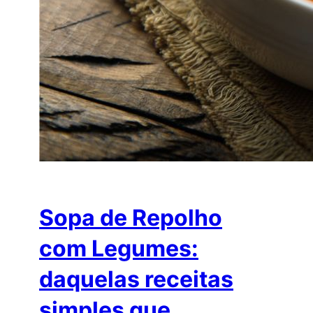
Sopa de Repolho
com Legumes:
daquelas receitas
simples que