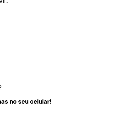
ir.
2
as no seu celular!