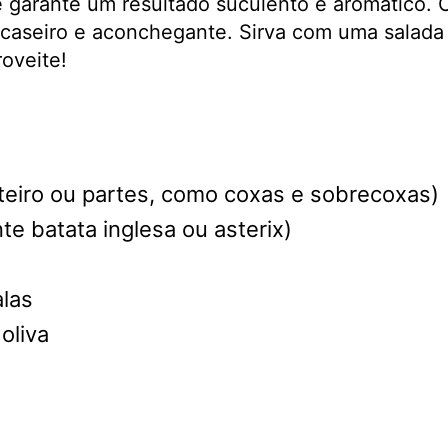
r e garante um resultado suculento e aromático.
 caseiro e aconchegante. Sirva com uma salada 
roveite!
nteiro ou partes, como coxas e sobrecoxas)
te batata inglesa ou asterix)
alas
oliva