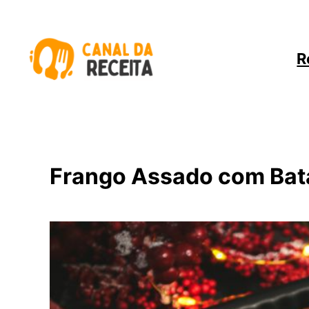
Pular
para
o
R
conteúdo
Frango Assado com Bat