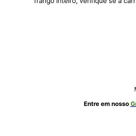
frango inteiro, verifique se a c
Entre em nosso
G