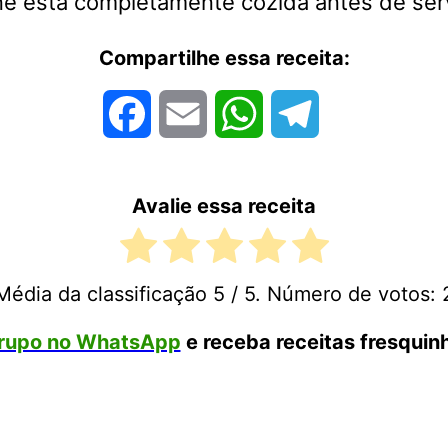
arne está completamente cozida antes de serv
Compartilhe essa receita:
Facebook
Email
WhatsApp
Telegram
Avalie essa receita
Média da classificação
5
/ 5. Número de votos:
rupo no WhatsApp
e receba receitas fresquinh