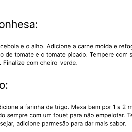
lonhesa:
ebola e o alho. Adicione a carne moída e refog
ho de tomate e o tomate picado. Tempere com s
 Finalize com cheiro-verde.
o:
cione a farinha de trigo. Mexa bem por 1 a 2 m
do sempre com um fouet para não empelotar. T
ejar, adicione parmesão para dar mais sabor.