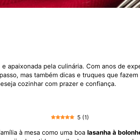
a e apaixonada pela culinária. Com anos de exp
passo, mas também dicas e truques que fazem 
 deseja cozinhar com prazer e confiança.
5
(
1
)
 família à mesa como uma boa
lasanha à bolonh