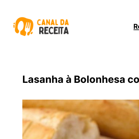
Pular
para
o
R
conteúdo
Lasanha à Bolonhesa c