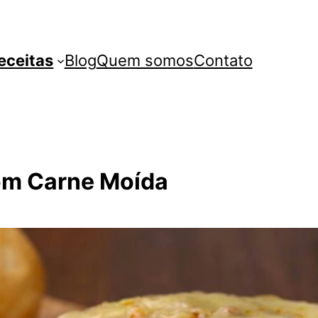
eceitas
Blog
Quem somos
Contato
om Carne Moída