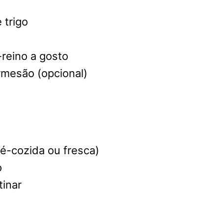
 trigo
reino a gosto
rmesão (opcional)
é-cozida ou fresca)
o
tinar