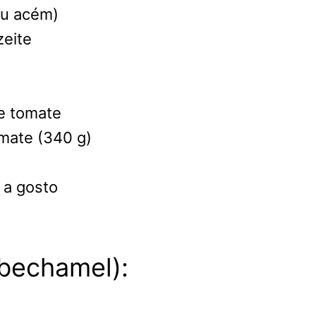
ou acém)
zeite
de tomate
omate (340 g)
 a gosto
(bechamel):