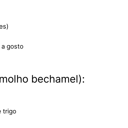
es)
 a gosto
(molho bechamel):
 trigo