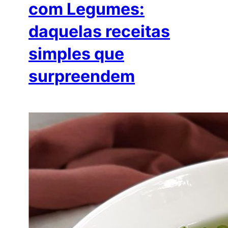
com Legumes:
daquelas receitas
simples que
surpreendem