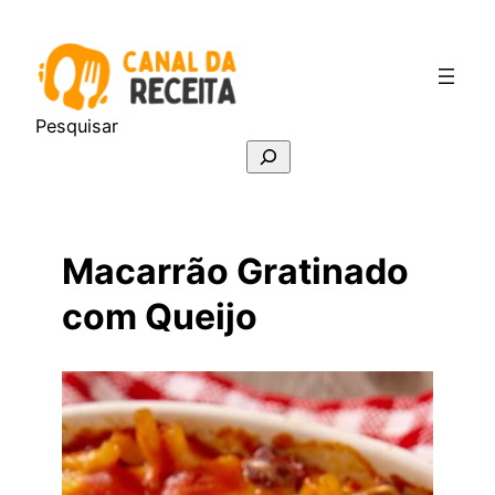
Pular
para
o
conteúdo
Pesquisar
Macarrão Gratinado
com Queijo