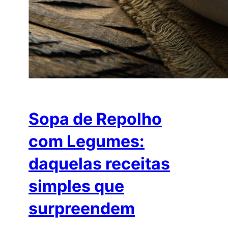
Sopa de Repolho
com Legumes:
daquelas receitas
simples que
surpreendem