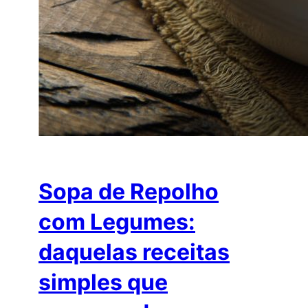
Sopa de Repolho
com Legumes:
daquelas receitas
simples que