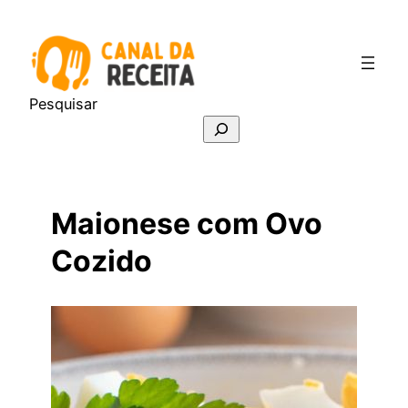
Pular
para
o
conteúdo
Pesquisar
Maionese com Ovo
Cozido