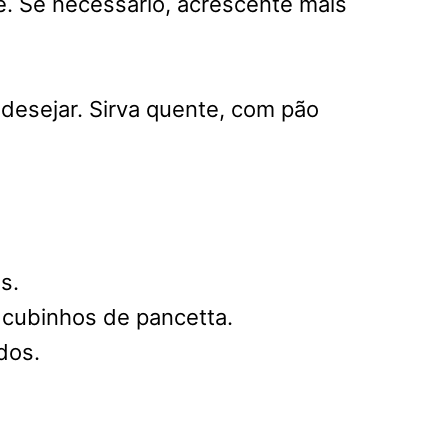
te. Se necessário, acrescente mais
 desejar. Sirva quente, com pão
s.
u cubinhos de pancetta.
dos.