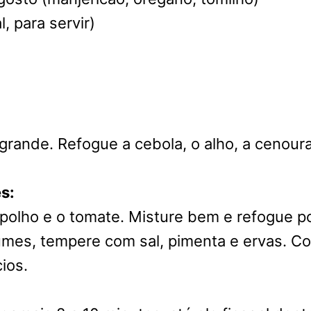
, para servir)
rande. Refogue a cebola, o alho, a cenoura 
s:
repolho e o tomate. Misture bem e refogue p
gumes, tempere com sal, pimenta e ervas. C
ios.