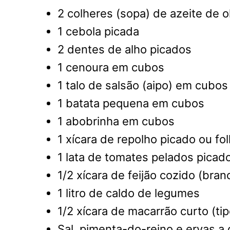
2 colheres (sopa) de azeite de o
1 cebola picada
2 dentes de alho picados
1 cenoura em cubos
1 talo de salsão (aipo) em cubos
1 batata pequena em cubos
1 abobrinha em cubos
1 xícara de repolho picado ou fo
1 lata de tomates pelados pica
1/2 xícara de feijão cozido (bra
1 litro de caldo de legumes
1/2 xícara de macarrão curto (ti
Sal, pimenta-do-reino e ervas a 