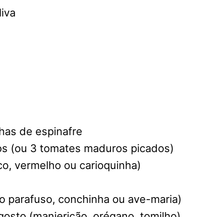
liva
lhas de espinafre
dos (ou 3 tomates maduros picados)
nco, vermelho ou carioquinha)
po parafuso, conchinha ou ave-maria)
gosto (manjericão, orégano, tomilho)