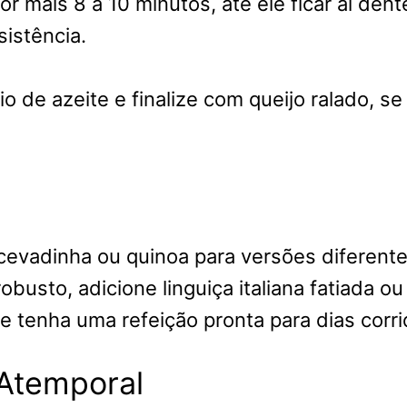
r mais 8 a 10 minutos, até ele ficar al den
sistência.
o de azeite e finalize com queijo ralado, se
 cevadinha ou quinoa para versões diferente
busto, adicione linguiça italiana fatiada o
e tenha uma refeição pronta para dias corri
 Atemporal