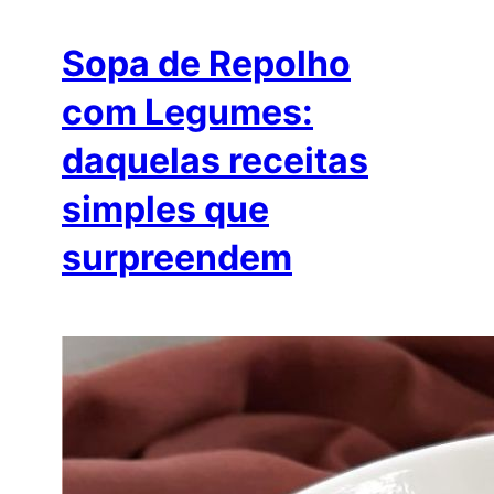
Sopa de Repolho
com Legumes:
daquelas receitas
simples que
surpreendem