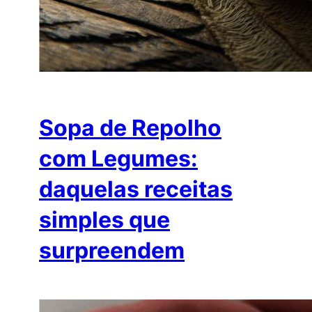
Sopa de Repolho
com Legumes:
daquelas receitas
simples que
surpreendem