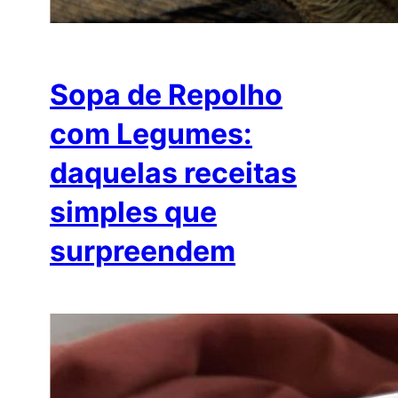
Sopa de Repolho
com Legumes:
daquelas receitas
simples que
surpreendem