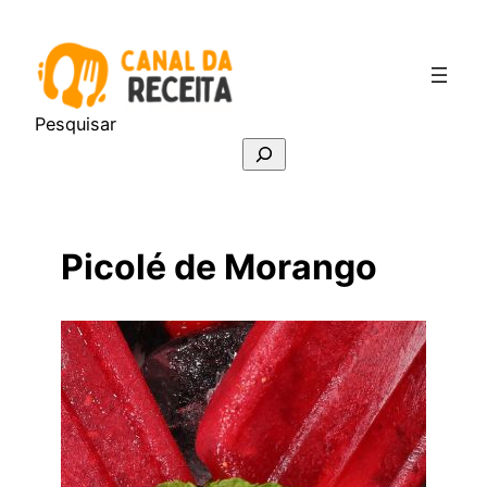
Pular
para
o
conteúdo
Pesquisar
Picolé de Morango