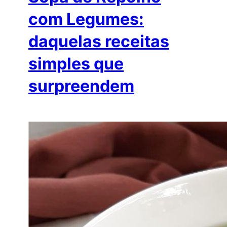
com Legumes:
daquelas receitas
simples que
surpreendem