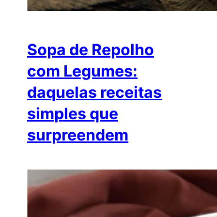
Sopa de Repolho
com Legumes:
daquelas receitas
simples que
surpreendem