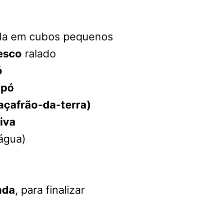
ada em cubos pequenos
resco
ralado
ó
 pó
açafrão-da-terra)
liva
água)
ada
, para finalizar