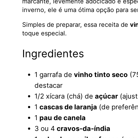
marcante, levemente adocicado e especi
inverno, ele é uma ótima opção para se
Simples de preparar, essa receita de
vi
toque especial.
Ingredientes
1 garrafa de
vinho tinto seco
(75
destacar
1/2 xícara (chá) de
açúcar
(ajus
1
cascas de laranja
(de preferên
1
pau de canela
3 ou 4
cravos-da-índia