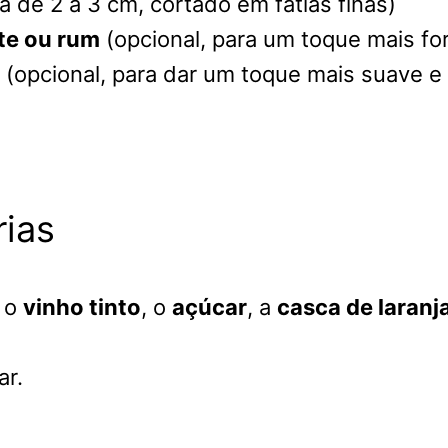
a de 2 a 3 cm, cortado em fatias finas)
te ou rum
(opcional, para um toque mais fo
(opcional, para dar um toque mais suave e
rias
e o
vinho tinto
, o
açúcar
, a
casca de laranj
ar.