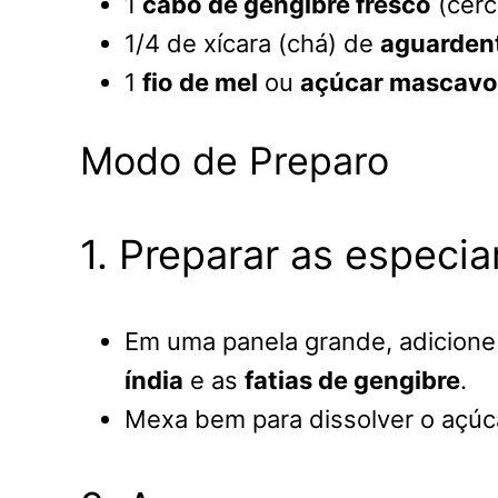
1
cabo de gengibre fresco
(cerc
1/4 de xícara (chá) de
aguarden
1
fio de mel
ou
açúcar mascavo
Modo de Preparo
1. Preparar as especia
Em uma panela grande, adicion
índia
e as
fatias de gengibre
.
Mexa bem para dissolver o açúc