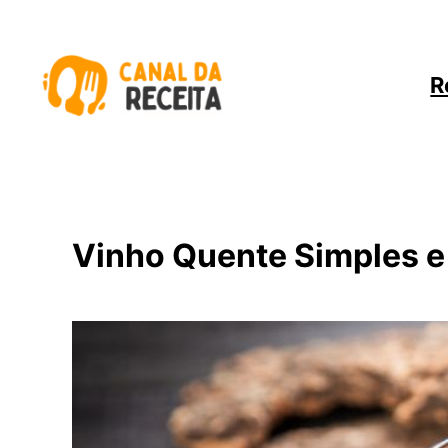
Pular
para
o
R
conteúdo
Vinho Quente Simples e