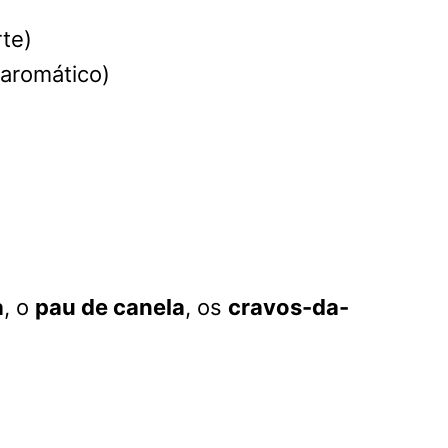
rte)
 aromático)
a
, o
pau de canela
, os
cravos-da-