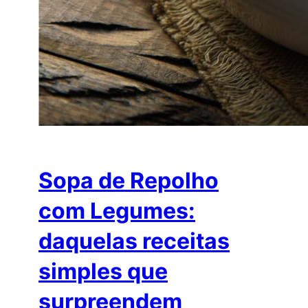
Sopa de Repolho
com Legumes:
daquelas receitas
simples que
surpreendem