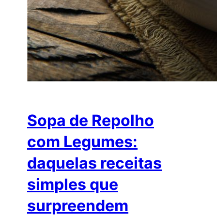
Sopa de Repolho
com Legumes:
daquelas receitas
simples que
surpreendem