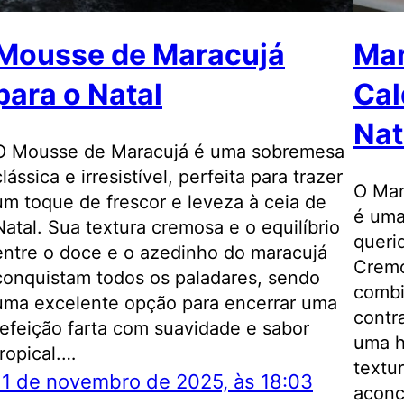
Mousse de Maracujá
Man
para o Natal
Cal
Nat
O Mousse de Maracujá é uma sobremesa
clássica e irresistível, perfeita para trazer
O Man
um toque de frescor e leveza à ceia de
é uma
Natal. Sua textura cremosa e o equilíbrio
queri
entre o doce e o azedinho do maracujá
Cremo
conquistam todos os paladares, sendo
combi
uma excelente opção para encerrar uma
contr
refeição farta com suavidade e sabor
uma h
tropical.…
textu
11 de novembro de 2025, às 18:03
aconc