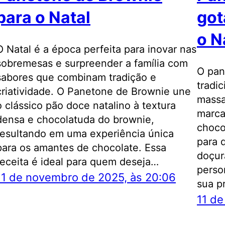
para o Natal
got
o N
O Natal é a época perfeita para inovar nas
sobremesas e surpreender a família com
O pan
sabores que combinam tradição e
tradi
criatividade. O Panetone de Brownie une
massa
o clássico pão doce natalino à textura
marca
densa e chocolatuda do brownie,
chocol
resultando em uma experiência única
para 
para os amantes de chocolate. Essa
doçura
receita é ideal para quem deseja…
perso
11 de novembro de 2025, às 20:06
sua p
11 de