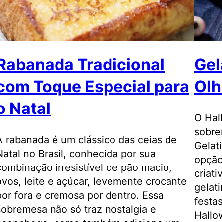
Rabanada Tradicional
Gel
com Toque Especial para
Olh
o Natal
O Hal
sobre
A rabanada é um clássico das ceias de
Gelat
Natal no Brasil, conhecida por sua
opção
combinação irresistível de pão macio,
criati
ovos, leite e açúcar, levemente crocante
gelat
por fora e cremosa por dentro. Essa
festa
sobremesa não só traz nostalgia e
Hallo