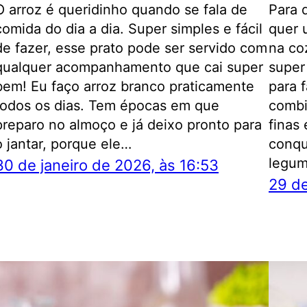
O arroz é queridinho quando se fala de
Para 
comida do dia a dia. Super simples e fácil
quer 
de fazer, esse prato pode ser servido com
na co
qualquer acompanhamento que cai super
super
bem! Eu faço arroz branco praticamente
para 
todos os dias. Tem épocas em que
combi
preparo no almoço e já deixo pronto para
finas
o jantar, porque ele…
conqu
legum
30 de janeiro de 2026, às 16:53
29 de