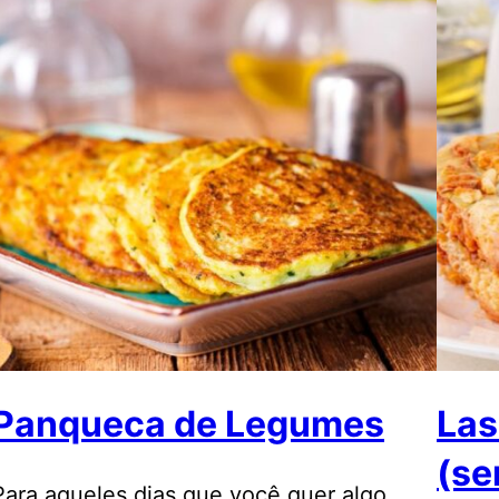
Panqueca de Legumes
Las
(se
Para aqueles dias que você quer algo