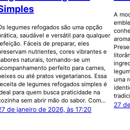
Simples
A moq
emblem
Os legumes refogados são uma opção
conhe
prática, saudável e versátil para qualquer
aroma
refeição. Fáceis de preparar, eles
Prese
preservam nutrientes, cores vibrantes e
litor
sabores naturais, tornando-se um
ingre
acompanhamento perfeito para carnes,
legum
peixes ou até pratos vegetarianos. Essa
uma r
receita de legumes refogados simples é
ident
ideal para quem busca praticidade na
tradi
cozinha sem abrir mão do sabor. Com…
27 de
27 de janeiro de 2026, às 17:20