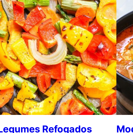
Legumes Refogados
Moq