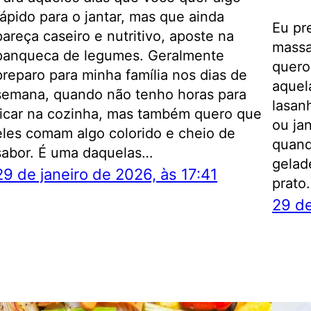
rápido para o jantar, mas que ainda
Eu pr
pareça caseiro e nutritivo, aposte na
massa
panqueca de legumes. Geralmente
quero
preparo para minha família nos dias de
aquel
semana, quando não tenho horas para
lasanh
ficar na cozinha, mas também quero que
ou ja
eles comam algo colorido e cheio de
quand
sabor. É uma daquelas…
gelad
29 de janeiro de 2026, às 17:41
prato
29 de